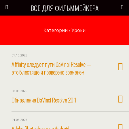
ВСЕ ДЛЯ ФИЛЬММЕЙКЕРА
Категории ›
Уроки
31.10.2025
Affinity следует пути DaVinci Resolve —
это блестяще и проверено временем
08.08.2025
Обновление DaVinci Resolve 20.1
04.06.2025
Adobe Photoshop для Android