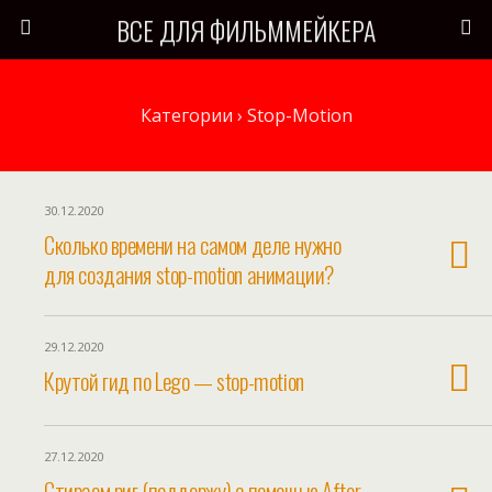
ВСЕ ДЛЯ ФИЛЬММЕЙКЕРА
Категории ›
Stop-Motion
30.12.2020
Сколько времени на самом деле нужно
для создания stop-motion анимации?
29.12.2020
Крутой гид по Lego — stop-motion
27.12.2020
Стираем риг (поддержу) с помощью After