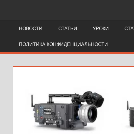
NEWS.FIDLLER.COM
как
делается
НОВОСТИ
СТАТЬИ
УРОКИ
СТА
кино
ПОЛИТИКА КОНФИДЕНЦИАЛЬНОСТИ