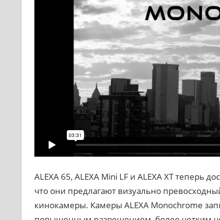
ALEXA 65, ALEXA Mini LF и ALEXA XT теперь д
что они предлагают визуально превосходный
кинокамеры. Камеры ALEXA Monochrome зап
повышенным разрешением, более четким че