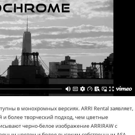
оступны в монохромных версиях. ARRI Rental заявляет,
 и более творческий подход, чем цветные
исывают черно-белое изображение ARRIRAW с
рным цветом и более высоким собственным ASA,