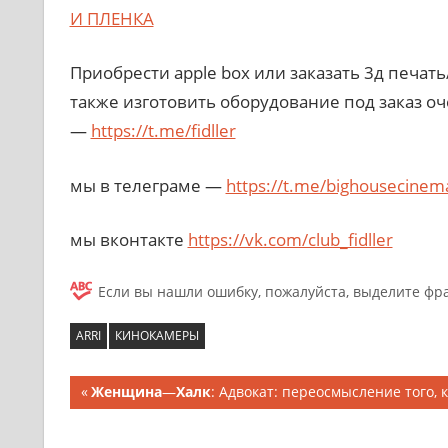
И ПЛЕНКА
Приобрести apple box или заказать 3д печат
также изготовить оборудование под заказ оч
—
https://t.me/fidller
мы в телеграме —
https://t.me/bighousecinem
мы вконтакте
https://vk.com/club_fidller
Если вы нашли ошибку, пожалуйста, выделите фр
ARRI
КИНОКАМЕРЫ
Женщина
—
Халк
: Адвокат: переосмысление того