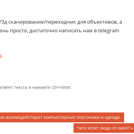
ь/3д сканирование/переходник для объективов, а
ень просто, достаточно написать нам в telegram
a
агмент текста и нажмите
Ctrl+Enter
.
, как взаимодействуют компьютерные персонажи и одежда
Чего хотят люди от кино?