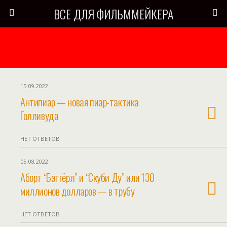
ВСЕ ДЛЯ ФИЛЬММЕЙКЕРА
15.09.2022
Антипиар — новая пиар-тактика
Голливуда
НЕТ ОТВЕТОВ
05.08.2022
Аборт “Бэтгёрл” и “Скуби Ду” или 130
миллионов долларов — в трубу
НЕТ ОТВЕТОВ