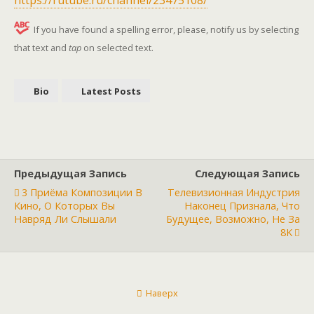
https://rutube.ru/channel/23475108/
If you have found a spelling error, please, notify us by selecting
that text and
tap
on selected text.
Bio
Latest Posts
Предыдущая Запись
Следующая Запись
3 Приёма Композиции В
Телевизионная Индустрия
Кино, О Которых Вы
Наконец Признала, Что
Навряд Ли Слышали
Будущее, Возможно, Не За
8K
Наверх