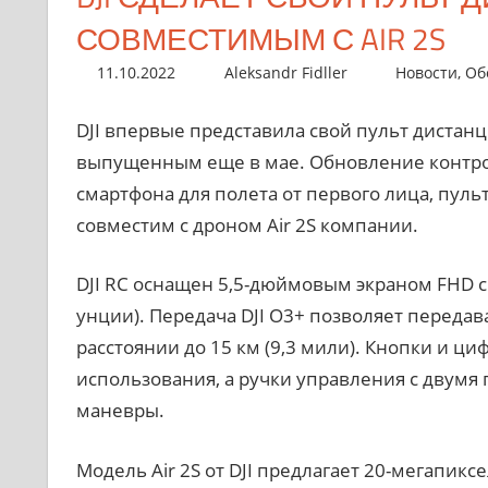
СОВМЕСТИМЫМ С AIR 2S
11.10.2022
Aleksandr Fidller
Новости
,
Об
DJI впервые представила свой пульт дистан
выпущенным еще в мае. Обновление контро
смартфона для полета от первого лица, пуль
совместим с дроном Air 2S компании.
DJI RC оснащен 5,5-дюймовым экраном FHD с 
унции). Передача DJI O3+ позволяет передав
расстоянии до 15 км (9,3 мили). Кнопки и ц
использования, а ручки управления с двум
маневры.
Модель Air 2S от DJI предлагает 20-мегапикс