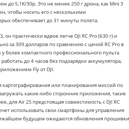
до 5,1K/30p. Это не менее 250 г дрона, как Mini 3
тен, чтобы носить его с несколькими
рых обеспечивает до 31 минуты полета.
, он практически вдвое легче DJI RC Pro (630 г) и
но за 309 долларов по сравнению с ценой RC Pro в
м у более компактного профессионального пульта
аботать до 4 часов без подзарядки аккумулятора,
риложением Fly от DJI.
ля картографирования или планирования миссий по
 загружать какие-либо сторонние приложения, такие
ее, для Air 2S предстоящая совместимость с DJI RC
хочет использовать свои смартфоны для управления
лижайшем будущем ожидаются обновления прошивки