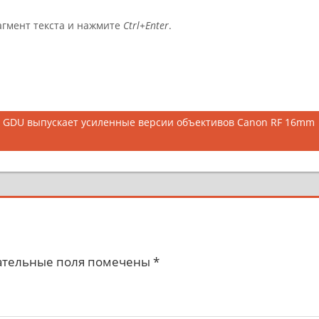
агмент текста и нажмите
Ctrl+Enter
.
. GDU выпускает усиленные версии объективов Canon RF 16mm
ательные поля помечены
*