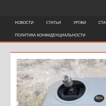
NEWS.FIDLLER.COM
как
делается
НОВОСТИ
СТАТЬИ
УРОКИ
СТА
кино
ПОЛИТИКА КОНФИДЕНЦИАЛЬНОСТИ