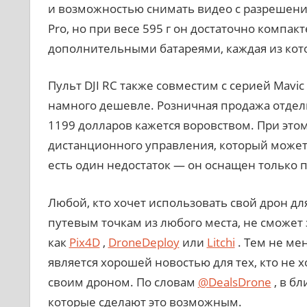
и возможностью снимать видео с разрешением 
Pro, но при весе 595 г он достаточно компак
дополнительными батареями, каждая из кото
Пульт DJI RC также совместим с серией Mavic 3
намного дешевле. Розничная продажа отдель
1199 долларов кажется воровством. При это
дистанционного управления, который может р
есть один недостаток — он оснащен только п
Любой, кто хочет использовать свой дрон д
путевым точкам из любого места, не сможет
как
Pix4D
,
DroneDeploy
или
Litchi
. Тем не мен
является хорошей новостью для тех, кто не 
своим дроном. По словам
@DealsDrone
, в б
которые сделают это возможным.