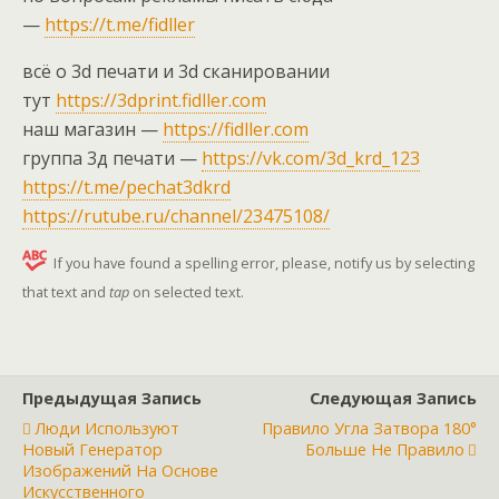
—
https://t.me/fidller
всё о 3d печати и 3d сканировании
тут
https://3dprint.fidller.com
наш магазин —
https://fidller.com
группа 3д печати —
https://vk.com/3d_krd_123
https://t.me/pechat3dkrd
https://rutube.ru/channel/23475108/
If you have found a spelling error, please, notify us by selecting
that text and
tap
on selected text.
Предыдущая Запись
Следующая Запись
Люди Используют
Правило Угла Затвора 180°
Новый Генератор
Больше Не Правило
Изображений На Основе
Искусственного