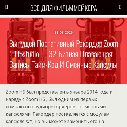
ВСЕ ДЛЯ ФИЛЬММЕЙКЕРА
31.03.2025
Выпущен Портативный Рекордер Zoom
H5studio — 32-Битная Плавающая
Запись, Тайм-Код И Сменные Капсулы
Zoom H5 был представлен в январе 2014 года и,
наряду с Zoom H6 , был одним из первых
компактных аудиорекордеров со сменными
капсюлями. Рекордер поставляется с модулем
капсюля X/Y, но вы можете заменить его на