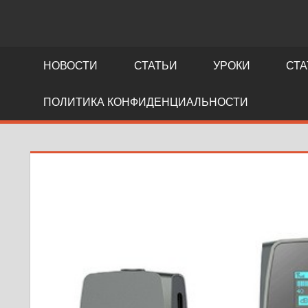
NEWS.FIDLLER.COM
как
делается
НОВОСТИ
СТАТЬИ
УРОКИ
СТА
кино
ПОЛИТИКА КОНФИДЕНЦИАЛЬНОСТИ