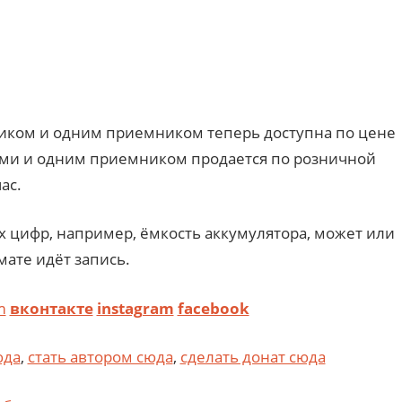
иком и одним приемником теперь доступна по цене
ами и одним приемником продается по розничной
ас.
х цифр, например, ёмкость аккумулятора, может или
мате идёт запись.
m
вконтакте
instagram
facebook
юда
,
стать автором сюда
,
сделать донат сюда