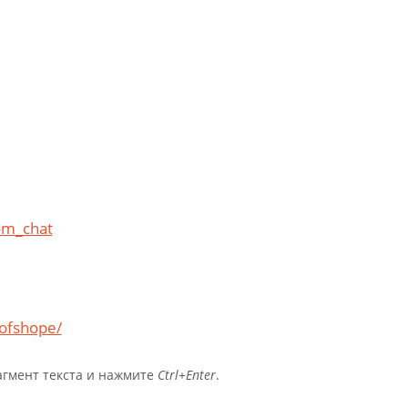
com_chat
ofshope/
агмент текста и нажмите
Ctrl+Enter
.