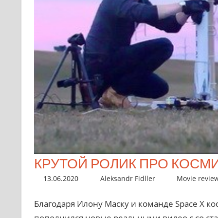
КРУТОЙ РОЛИК ПРО КОСМ
13.06.2020
Aleksandr Fidller
Movie revie
Благодаря Илону Маску и команде Space X ко
пополнился новые реальными видео с со ста