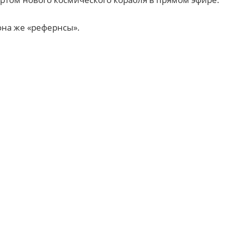
она же «рефернсы».