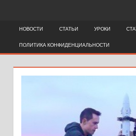
NEWS.FIDLLER.COM
как
делается
НОВОСТИ
СТАТЬИ
УРОКИ
СТА
кино
ПОЛИТИКА КОНФИДЕНЦИАЛЬНОСТИ