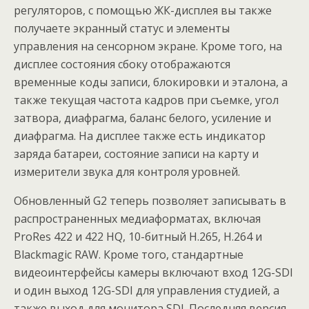
регуляторов, с помощью ЖК-дисплея вы также
получаете экранный статус и элементы
управления на сенсорном экране. Кроме того, на
дисплее состояния сбоку отображаются
временные коды записи, блокировки и эталона, а
также текущая частота кадров при съемке, угол
затвора, диафрагма, баланс белого, усиление и
диафрагма. На дисплее также есть индикатор
заряда батареи, состояние записи на карту и
измерители звука для контроля уровней.
Обновленный G2 теперь позволяет записывать в
распространенных медиаформатах, включая
ProRes 422 и 422 HQ, 10-битный H.265, H.264 и
Blackmagic RAW. Кроме того, стандартные
видеоинтерфейсы камеры включают вход 12G-SDI
и один выход 12G-SDI для управления студией, а
также выход для монитора SDI. Последняя версия