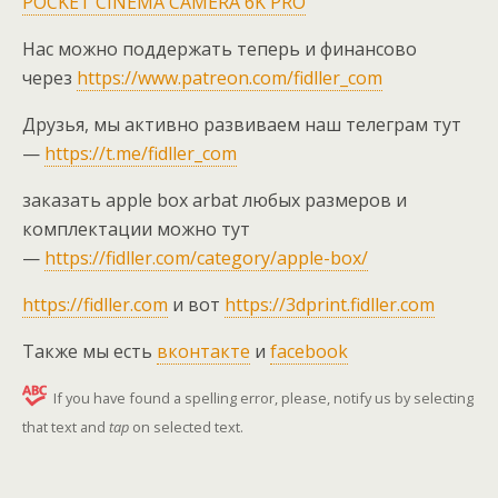
POCKET CINEMA CAMERA 6K PRO
Нас можно поддержать теперь и финансово
через
https://www.patreon.com/fidller_com
Друзья, мы активно развиваем наш телеграм тут
—
https://t.me/fidller_com
заказать apple box arbat любых размеров и
комплектации можно тут
—
https://fidller.com/category/apple-box/
https://fidller.com
и вот
https://3dprint.fidller.com
Также мы есть
вконтакте
и
facebook
If you have found a spelling error, please, notify us by selecting
that text and
tap
on selected text.