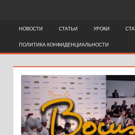
NEWS.FIDLLER.COM
как
делается
НОВОСТИ
СТАТЬИ
УРОКИ
СТА
кино
ПОЛИТИКА КОНФИДЕНЦИАЛЬНОСТИ