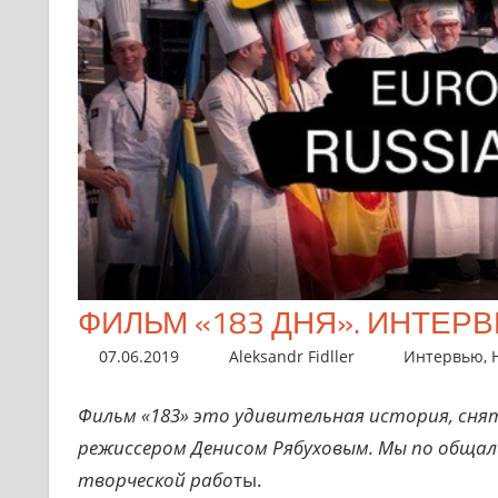
ФИЛЬМ «183 ДНЯ». ИНТЕ
07.06.2019
Aleksandr Fidller
Интервью
,
Фильм «183» это удивительная история, сн
режиссером Денисом Рябуховым. Мы по общалис
творческой рабо
ты.