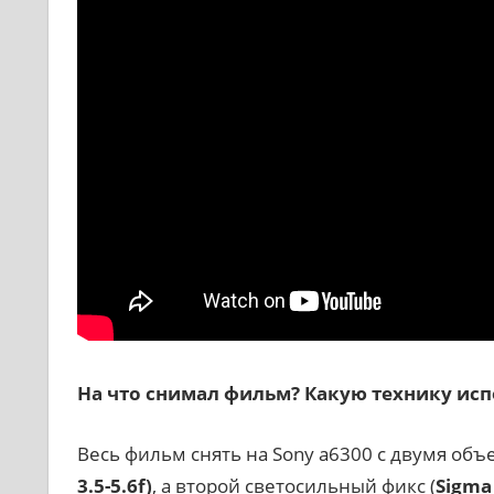
На что снимал фильм? Какую технику исп
Весь фильм снять на Sony a6300 с двумя объ
3.5-5.6
f
)
, а второй светосильный фикс (
Sigma