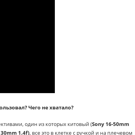
ользовал? Чего не хватало?
ективами, один из которых китовый (
Sony
16-50
mm
30
mm
1.4
f
)
, все это в клетке с ручкой и на плечевом