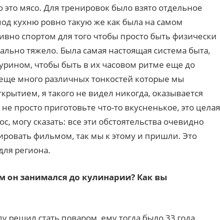
 это мясо. Для тренировок было взято отдельное
д кухню ровно такую же как была на самом
ивно спортом для того чтобы просто быть физически
ально тяжело. Была самая настоящая система быта,
Турином, чтобы быть в их часовом ритме еще до
И еще много различных тонкостей которые мы
ткрытием, я такого не видел никогда, оказывается
не просто приготовьте что-то вкусненькое, это целая
ос, могу сказать: все эти обстоятельства очевидно
тировать фильмом, так мы к этому и пришли. Это
для региона.
м он занимался до кулинарии? Как вы
у решил стать поваром, ему тогда было 33 года.