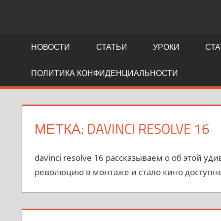
NEWS.FIDLLER.COM
как
делается
НОВОСТИ
СТАТЬИ
УРОКИ
СТА
кино
ПОЛИТИКА КОНФИДЕНЦИАЛЬНОСТИ
МЕТКА:
DAVINCI RESOLVE 16
davinci resolve 16 рассказываем о об этой 
революцию в монтаже и стало кино доступней